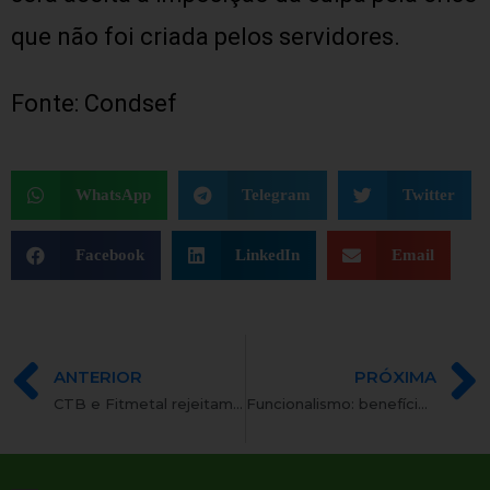
que não foi criada pelos servidores.
Fonte: Condsef
WhatsApp
Telegram
Twitter
Facebook
LinkedIn
Email
ANTERIOR
PRÓXIMA
CTB e Fitmetal rejeitam a Medida Provisória que institui o Programa de Proteção ao Emprego
Funcionalismo: benefício na pauta