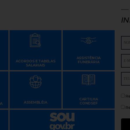
I
ASSISTÊNCIA
ACORDOS E TABELAS
FUNERÁRIA
SALARIAIS
Re
CARTILHA
ASSEMBLÉIA
CONDSEF
SA
Re