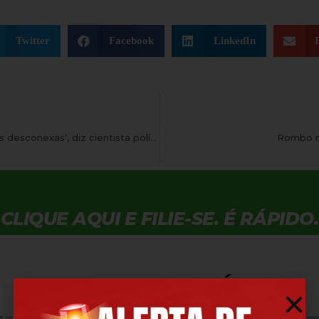
Twitter
Facebook
LinkedIn
A reforma política ‘foi uma série de votações desconexas’, diz cientista político
Rombo na
CLIQUE AQUI E FILIE-SE. É RÁPIDO.
VEJA TAMBÉM