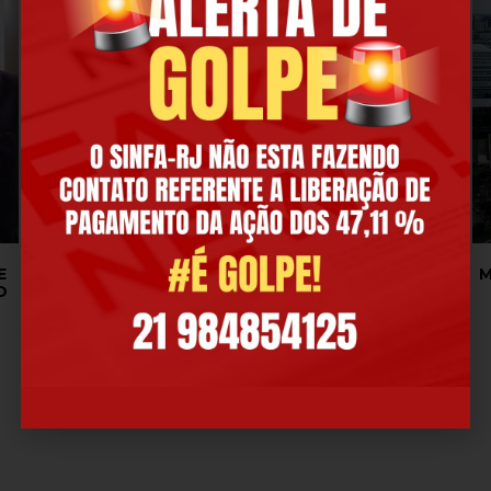
E
🎉☕ CAFÉ DA MANHÃ DOS ANIVERSARIANTES
M
O
DE JUNHO