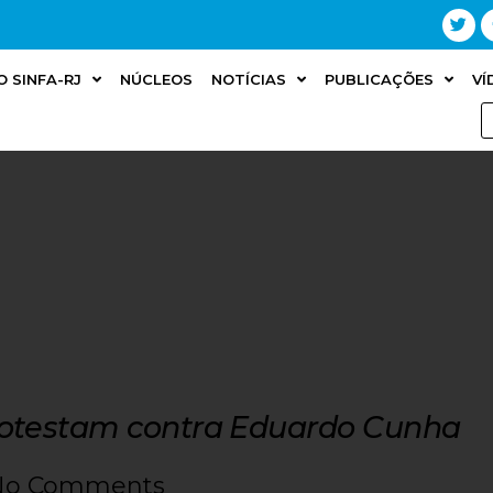
O SINFA-RJ
NÚCLEOS
NOTÍCIAS
PUBLICAÇÕES
VÍ
rotestam contra Eduardo Cunha
No Comments