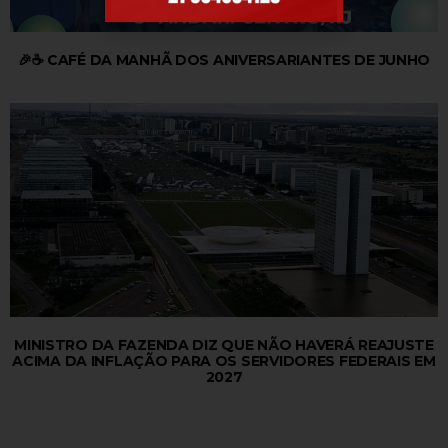
🎉☕ CAFÉ DA MANHÃ DOS ANIVERSARIANTES DE JUNHO
MINISTRO DA FAZENDA DIZ QUE NÃO HAVERÁ REAJUSTE
ACIMA DA INFLAÇÃO PARA OS SERVIDORES FEDERAIS EM
2027