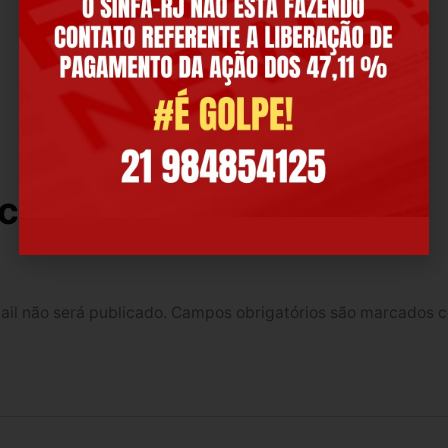
SERVIDORES FEDERAIS EM 2027
 comentário
il não será publicado.
Campos obrigatórios são marcados 