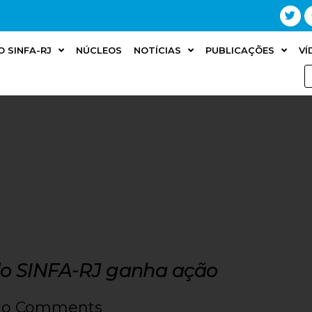
O SINFA-RJ
NÚCLEOS
NOTÍCIAS
PUBLICAÇÕES
VÍ
do SINFA-RJ ganha ação
o Comments