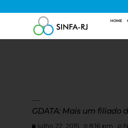
HOME
GDATA: Mais um filiado 
julho 22, 2015
8:16 pm
N