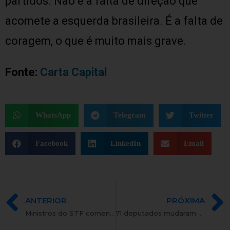
partidos. Não é a falta de direção que
acomete a esquerda brasileira. É a falta de
coragem, o que é muito mais grave.
Fonte:
Carta Capital
WhatsApp
Telegram
Twitter
Facebook
LinkedIn
Email
ANTERIOR
PRÓXIMA
Ministros do STF comentam aprovação de lei que permite doações empresariais
71 deputados mudaram o voto para aprovar financiamento empresarial