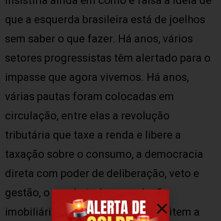
Insistiria ainda em como é falsa a ideia de
que a esquerda brasileira está de joelhos
sem saber o que fazer. Há anos, vários
setores progressistas têm alertado para o
impasse que agora vivemos. Há anos,
várias pautas foram colocadas em
circulação, entre elas a revolução
tributária que taxe a renda e libere a
taxação sobre o consumo, a democracia
direta com poder de deliberação, veto e
gestão, o combate à especulação
imobiliária através de leis que limitem a