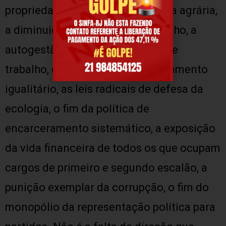
propriedade de imóveis, a reforma agrária,
a diminuição da jornada de trabalho, a
autogestão de fábricas e locais de
trabalho, o salário máximo, o casamento
igualitário, as leis radicais de defesa da
ecologia, o fim da política de
encarceramento sistemático, a exposição
da vida financeira de todos os que ocupam
cargos de primeiro e segundo escalão, a
punição exemplar da corrupção, o fim do
monopólio da representação política para