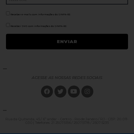
Receber e-mails com informações do SINFA-RJ.
Receber SMS com informações do SINFA-RJ.
ACESSE AS NOSSAS REDES SOCIAIS
Rua da Quitanda, 45 / 6º andar - Centro - Rio de Janeiro / RJ - CEP: 20.011-
030 | Telefones: 21 2507.5156 / 2507.5178 / 2507.5235