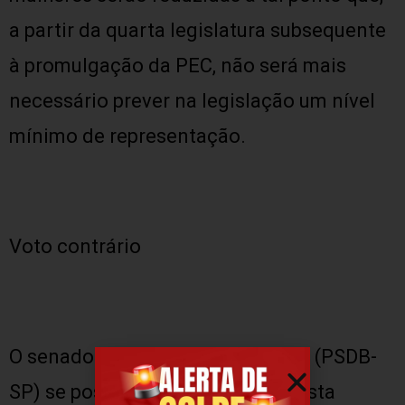
a partir da quarta legislatura subsequente
à promulgação da PEC, não será mais
necessário prever na legislação um nível
mínimo de representação.
Voto contrário
O senador Aloysio Nunes Ferreira (PSDB-
SP) se posicionou contra a proposta