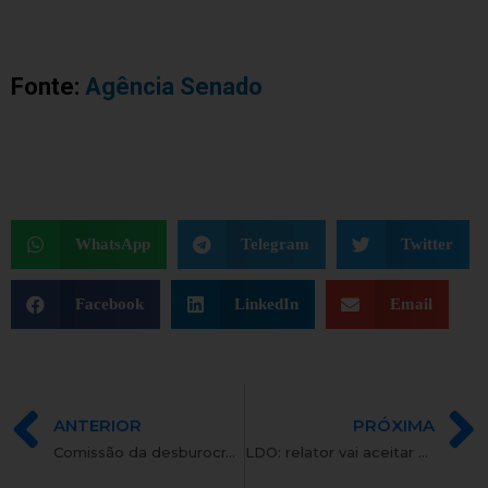
Fonte:
Agência Senado
WhatsApp
Telegram
Twitter
Facebook
LinkedIn
Email
ANTERIOR
PRÓXIMA
Comissão da desburocratização será instalada na próxima semana
LDO: relator vai aceitar emenda que permite reajuste maior para servidores