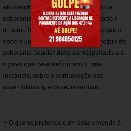
afirmando que ela “fere o princípio da
soberania do voto” já que o voto dado a
uma mulher terá um peso maior do que o
dado a um homem. Para ele, o princípio da
soberania popular deve ser respeitado e é
o povo que deve definir, em última
instância, sobre a composição das
assembleias que os representam.
– O que se pretende com essa emenda é