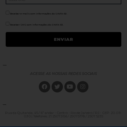
Receber e-mails com informações do SINFA-RJ.
Receber SMS com informações do SINFA-RJ.
ACESSE AS NOSSAS REDES SOCIAIS
Rua da Quitanda, 45 / 6º andar - Centro - Rio de Janeiro / RJ - CEP: 20.011-
030 | Telefones: 21 2507.5156 / 2507.5178 / 2507.5235