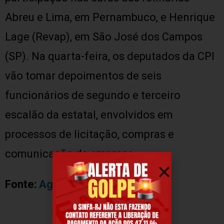
Abreu e Lima, em Pernambuco, e Henrique
Lage (Revap), em São José dos Campos
(SP). Na quarta-feira, os deputados da CPI
vão tomar depoimentos de seis
funcionários de segundo e terceiro
escalão da estatal, envolvidos em
processos de licitação, compras e
comunicação da empresa.
Fonte:
Agência Brasil