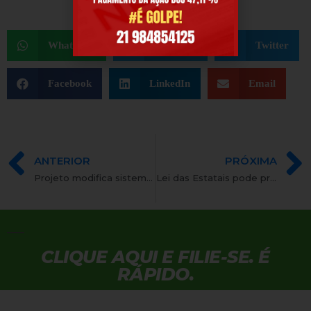
WhatsApp
Telegram
Twitter
Facebook
LinkedIn
Email
ANTERIOR
PRÓXIMA
Projeto modifica sistema de conferência de votação eletrônica
Lei das Estatais pode preencher vazios legais da administração pública
CLIQUE AQUI E FILIE-SE. É
RÁPIDO.