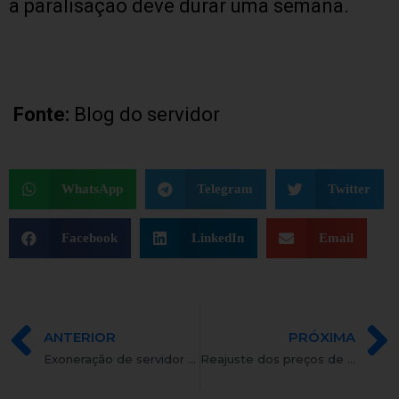
a paralisação deve durar uma semana.
Fonte:
Blog do servidor
WhatsApp
Telegram
Twitter
Facebook
LinkedIn
Email
ANTERIOR
PRÓXIMA
Exoneração de servidor em estágio probatório deve ser antecedida de defesa prévia
Reajuste dos preços de remédios poderá ser de até 7,7%, diz governo