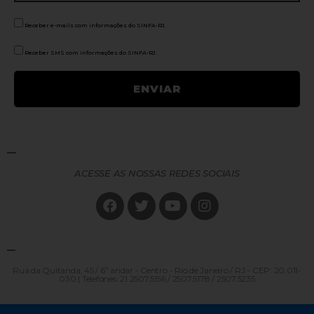
Receber e-mails com informações do SINFA-RJ.
Receber SMS com informações do SINFA-RJ.
ACESSE AS NOSSAS REDES SOCIAIS
Rua da Quitanda, 45 / 6º andar - Centro - Rio de Janeiro / RJ - CEP: 20.011-
030 | Telefones: 21 2507.5156 / 2507.5178 / 2507.5235