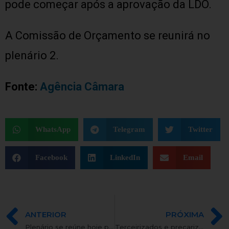
pode começar após a aprovação da LDO.
A Comissão de Orçamento se reunirá no
plenário 2.
Fonte:
Agência Câmara
WhatsApp
Telegram
Twitter
Facebook
LinkedIn
Email
ANTERIOR
PRÓXIMA
Plenário se reúne hoje para votar acordos internacionais com EUA e França
Terceirizados e precarizados, novas vozes na universidade