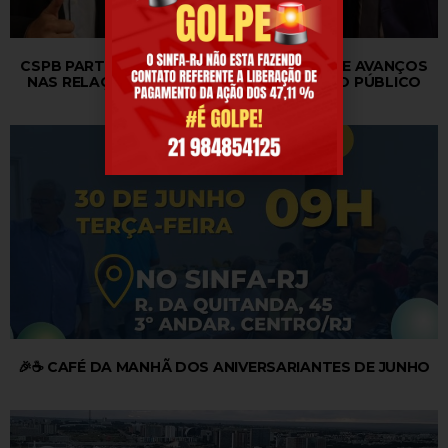
CSPB PARTICIPA DE REUNIÃO NO MGI SOBRE AVANÇOS
NAS RELAÇÕES DE TRABALHO NO SERVIÇO PÚBLICO
🎉☕ CAFÉ DA MANHÃ DOS ANIVERSARIANTES DE JUNHO