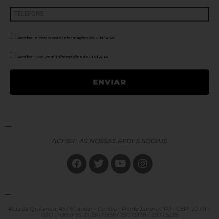
Receber e-mails com informações do SINFA-RJ.
Receber SMS com informações do SINFA-RJ.
ACESSE AS NOSSAS REDES SOCIAIS
Rua da Quitanda, 45 / 6º andar - Centro - Rio de Janeiro / RJ - CEP: 20.011-
030 | Telefones: 21 2507.5156 / 2507.5178 / 2507.5235