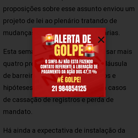
proposições sobre esse assunto enviou um
projeto de lei ao plenário tratando de
mudanças nas coligações partidárias.
Esta semana a comissão vai analisar mais
quatro propostas que tratam de cláusula
de barreira para partidos pequenos e
hipóteses para novas eleições em casos
de cassação de registros e perda de
mandato.
Há ainda a expectativa de instalação da