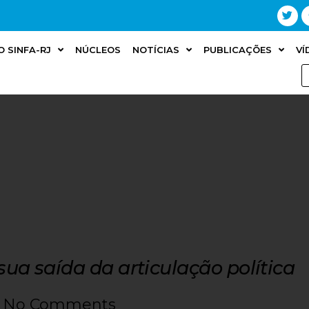
O SINFA-RJ
NÚCLEOS
NOTÍCIAS
PUBLICAÇÕES
VÍ
a saída da articulação política
No Comments