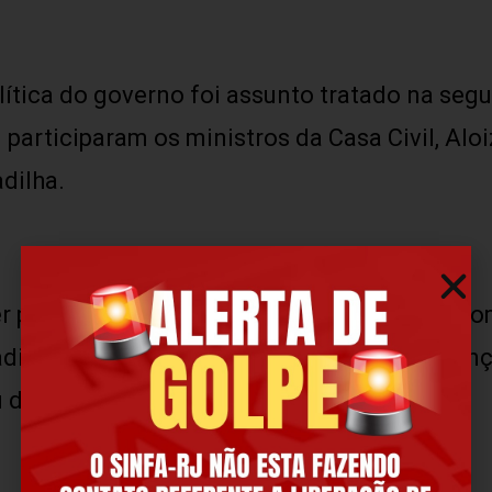
lítica do governo foi assunto tratado na se
participaram os ministros da Casa Civil, Alo
dilha.
er permanecesse na função e se ocupasse s
adilha, que auxiliou Temer justamente na fun
deixar a função no dia 1º de setembro.