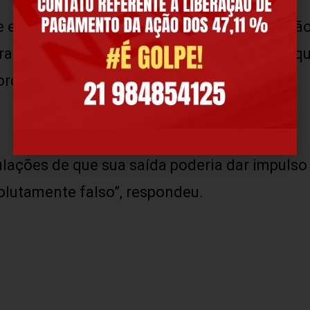
e enalteceu gentilmente a minha colaboração
almente nesta segunda fase e concordou que
rdenação política”, disse o vice.
lações de que sua saída poderia dar impuls
solutamente falso”, respondeu.