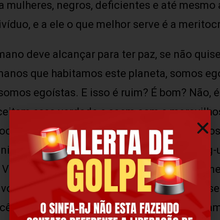
ra mulheres, negros, deficientes e até mesmo 
víduo, e a ele o que melhor serve é a meritocr
ano deve alcançar para ter paz, se não quise
umanos que habitamos este planeta, somos ego
somos egoístas. E isso é ruim? É bom? Não, é 
ceitam essa verdade e saem com a maravilhosa
ociedade não egoísta’. Cuidem-se, brasileiros
nião Soviética, como Kim Jong-il, Kim Jong-u
 Venezuela.” E por que “seguimos como carne
e vozinha de velha] “nos ensinam que é feio s
ês já não viram alguém dizer ‘ah, necessi