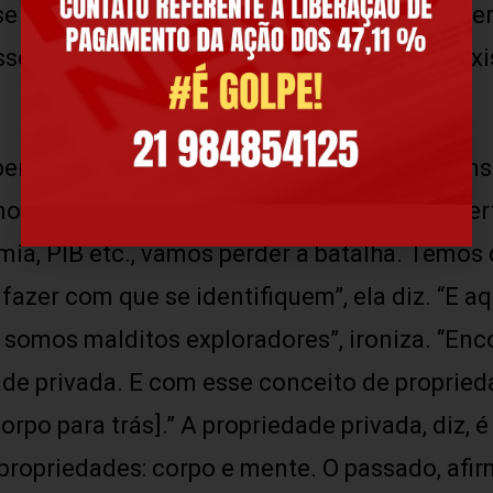
se à medida que fala para em seguida recuperar
se homem não existe, nunca existiu, nem exis
liberdade” também tem sua parcela de respon
nologia para “empoderar os cidadãos” e “liber
a, PIB etc., vamos perder a batalha. Temos 
fazer com que se identifiquem”, ela diz. “E a
, somos malditos exploradores”, ironiza. “En
ade privada. E com esse conceito de propried
orpo para trás].” A propriedade privada, diz
s propriedades: corpo e mente. O passado, afir