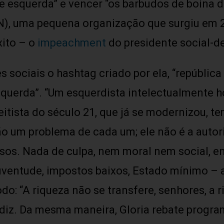
e esquerda” e vencer “os barbudos de boina de
), uma pequena organização que surgiu em 2
ito – o
impeachment
do presidente social-d
es sociais o hashtag criado por ela, “república
 esquerda”. “Um esquerdista intelectualmente
eitista do século 21, que já se modernizou, t
ão um problema de cada um; ele não é a autor
sos. Nada de culpa, nem moral nem social, e
ventude, impostos baixos, Estado mínimo – a 
 “A riqueza não se transfere, senhores, a riq
diz. Da mesma maneira, Gloria rebate program