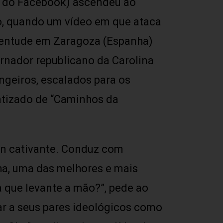
e do Facebook) ascendeu ao
do, quando um vídeo em que ataca
ventude em Zaragoza (Espanha)
vernador republicano da Carolina
angeiros, escalados para os
batizado de “Caminhos da
an cativante. Conduz com
ha, uma das melhores e mais
ta que levante a mão?”, pede ao
nar a seus pares ideológicos como