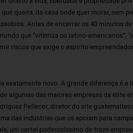
er direito à vida, liberdade e propriedade pr
 que queira, da casa onde quer morar, sem pr
Assobios. Antes de encerrar os 40 minutos de
mundo que “vitimiza os latino-americanos”, “j
ir riscos que exige o espírito empreendedor.
ada exatamente novo. A grande diferença é 
 de algumas das maiores empresas da elite em
odríguez Pellecer, diretor do site guatemalte
 uma das indústrias que os apoiam para camp
a, um cartel poderosíssimo de treze empres