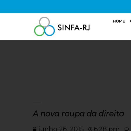
HOME
A nova roupa da direita
junho 26, 2015
6:28 pm