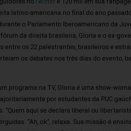
eguidores no
Twitter
e 120 mil em sua fanpag
reita latino-americana no final do ano passa
 durante o Parlamento Iberoamericano da Ju
l fórum da direita brasileira, Gloria e o ex-go
 entre os 22 palestrantes, brasileiros e estr
rteiam os debates nos três dias do evento, 
m um programa na TV, Gloria é uma show-wom
majoritariamente por estudantes da PUC gaúc
. “Quem aqui se declara liberal ou libertaris
rguidas. “Ah, ok”, relaxa. Sua missão é ensi