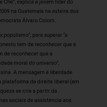
 Che”, explica a jovem líder do
009 na Guatemala na esteira dos
emocrata Álvaro Colom.
 x populismo”, para superar “a
 honesto tem de reconhecer que a
em de reconhecer que a
idade moral do universo”,
nsina. A mensagem é liberdade
plataforma da direita liberal (em
ueza se cria a partir da
as sociais de assistência aos