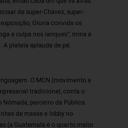
ivada, então cada um que vá atrás
ecisar de super-Chávez, super-
 exposição, Gloria convida os
oga a culpa nos ianques”, mina a
 A plateia aplaude de pé.
a linguagem. O MCN (movimento a
presarial tradicional, conta o
co Nómada, parceiro da Pública.
anhas de massa e lobby no
as (a Guatemala é o quarto maior