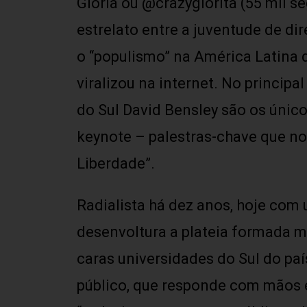
Gloria ou @crazyglorita (55 mil s
estrelato entre a juventude de di
o “populismo” na América Latina
viralizou na internet. No principa
do Sul David Bensley são os únicos
keynote – palestras-chave que no
Liberdade”.
Radialista há dez anos, hoje co
desenvoltura a plateia formada 
caras universidades do Sul do país
público, que responde com mãos e