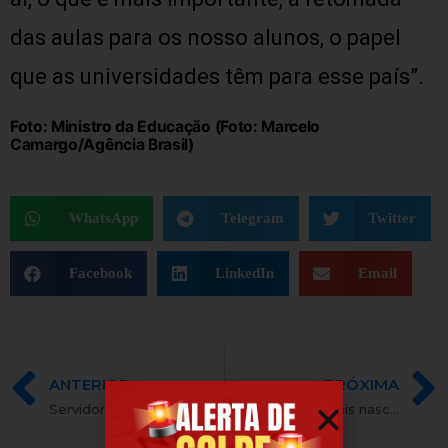
das aulas para os nosso alunos, o papel
que as universidades têm para esse país”.
Foto: Ministro da Educação (Foto: Marcelo
Camargo/Agência Brasil)
WhatsApp
Telegram
Twitter
Facebook
LinkedIn
Email
ANTERIOR
PRÓXIMA
Servidores federais terão ponto facultativo no dia 31 de maio
Servidores federais nascidos em agosto têm até dia 31 para fazer prova de vida obrigatória