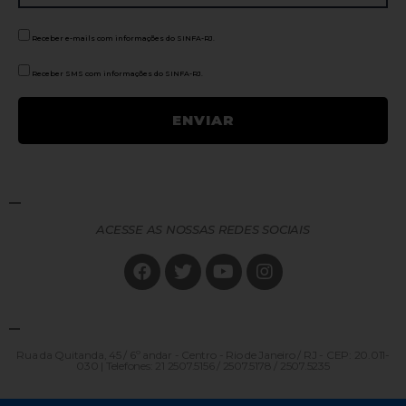
Receber e-mails com informações do SINFA-RJ.
Receber SMS com informações do SINFA-RJ.
ACESSE AS NOSSAS REDES SOCIAIS
Rua da Quitanda, 45 / 6º andar - Centro - Rio de Janeiro / RJ - CEP: 20.011-
030 | Telefones: 21 2507.5156 / 2507.5178 / 2507.5235