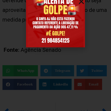
defende que o conteúdo do projeto seja
aproveitado pelo governo no texto de uma
medida provisória.
Fonte:
Agência Senado
WhatsApp
Telegram
Twitter
Facebook
LinkedIn
Email