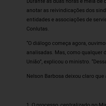
Durante as duas horas e meia de 
anotar as reivindicações dos sin
entidades e associações de servido
Conlutas.
“O diálogo começa agora, ouvimos
analisadas. Mas, como qualquer 
União”, explicou o ministro. “Dess
Nelson Barbosa deixou claro que 
O processo, centralizado no Mi