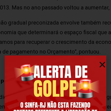
2013. Mas no ano passado voltou a aumentar, 
ção gradual preconizada envolve também rec
onomia que determinará o espaço fiscal que a
hamos para recuperar o crescimento da econo
ha de pagamento no Orçamento”, pontuou.
 PIB
icalistas, de reajuste de 27,3%, equivale, se
atender de imediato”, assegurou Barbosa. “O 