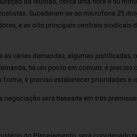
duração da reunião, cerca uma hora e 50 minu
dicalistas. Sucederam-se ao microfone 25 dir
res, e as oito principais centrais sindicais d
 as várias demandas, algumas justificadas, 
demanda, há um ponto em comum: é preciso 
a forma, é preciso estabelecer prioridades e 
a negociação será baseada em três premissa
nistério do Planejamento, será coordenado p