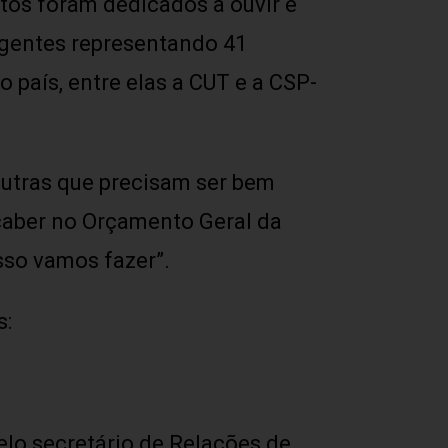
tos foram dedicados a ouvir e
igentes representando 41
o país, entre elas a CUT e a CSP-
outras que precisam ser bem
caber no Orçamento Geral da
isso vamos fazer”.
s:
elo secretário de Relações de