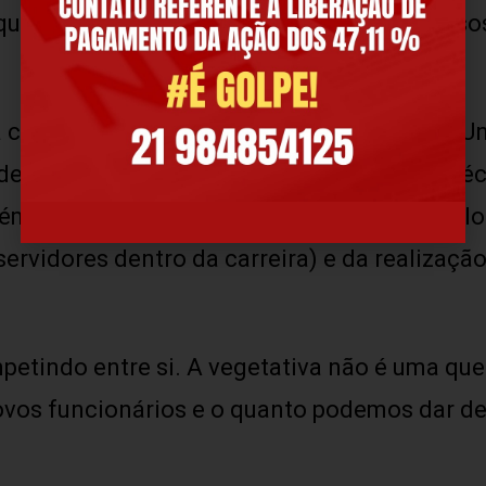
uanto a sociedade brasileira tem de recursos
 com o funcionalismo é segunda maior da Uni
de diversas categorias e diferentes níveis t
ém, do crescimento vegetativo da folha (valo
ervidores dentro da carreira) e da realizaçã
etindo entre si. A vegetativa não é uma qu
vos funcionários e o quanto podemos dar de r