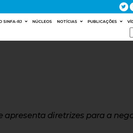
O SINFA-RJ
NÚCLEOS
NOTÍCIAS
PUBLICAÇÕES
VÍ
 e apresenta diretrizes para a neg