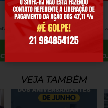
Presidente da Câmara afirma que reforma política será votada até o fim de maio
Proposta tipifica práticas conhe
CLIQUE AQUI E FILIE-SE. É RÁPIDO.
VEJA TAMBÉM