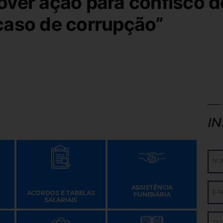
ver ação para confisco d
caso de corrupção”
I
ASSISTÊNCIA
ACORDOS E TABELAS
FUNERÁRIA
SALARIAIS