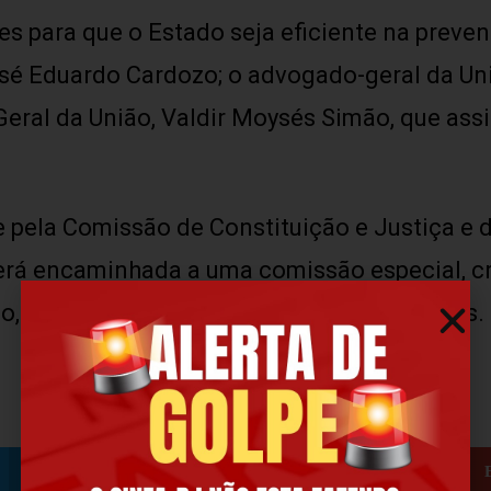
s para que o Estado seja eficiente na preven
osé Eduardo Cardozo; o advogado-geral da Uni
Geral da União, Valdir Moysés Simão, que ass
e pela Comissão de Constituição e Justiça e 
será encaminhada a uma comissão especial, c
io, onde precisará ser votada em dois turnos.
Twitter
Facebook
LinkedIn