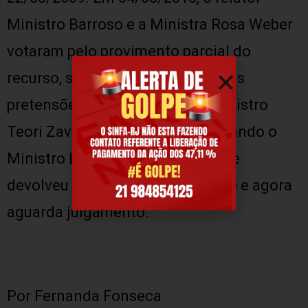
Ministro Barroso e a Ministra Rosa Weber
votaram pelo provimento parcial do
recurso, sendo votos favoráveis às
pretensões dos servidores. O Ministro
Teori Zavascki votava contra, quando o
Ministro Luix Fux pediu vista. Este
devolveu os autos em 23/04/2015 e agora
aguarda julgamento.
Por Fernanda Fonseca