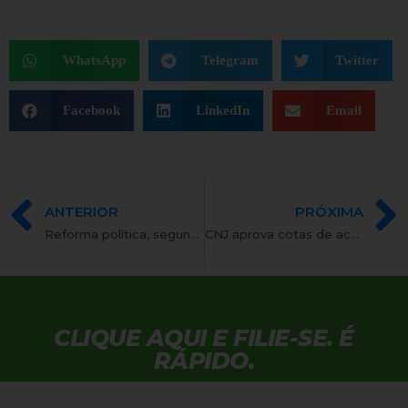
WhatsApp
Telegram
Twitter
Facebook
LinkedIn
Email
ANTERIOR
PRÓXIMA
Reforma política, segundo round: Entenda os temas mais polêmicos
CNJ aprova cotas de acesso a negros para cargos no Judiciário
CLIQUE AQUI E FILIE-SE. É
RÁPIDO.