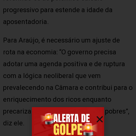
progressivo para estende a idade da
aposentadoria.
Para Araújo, é necessário um ajuste de
rota na economia: “O governo precisa
adotar uma agenda positiva e de ruptura
com a lógica neoliberal que vem
prevalecendo na Câmara e contribui para o
enriquecimento dos ricos enquanto
precariza o trabalhador e os mais pobres”,
diz ele.