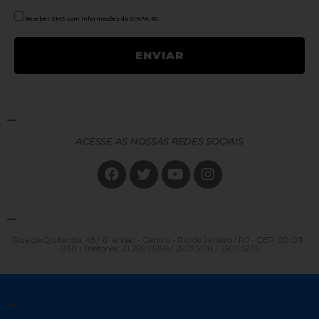
Receber SMS com informações do SINFA-RJ.
ACESSE AS NOSSAS REDES SOCIAIS
Rua da Quitanda, 45 / 6º andar - Centro - Rio de Janeiro / RJ - CEP: 20.011-
030 | Telefones: 21 2507.5156 / 2507.5178 / 2507.5235