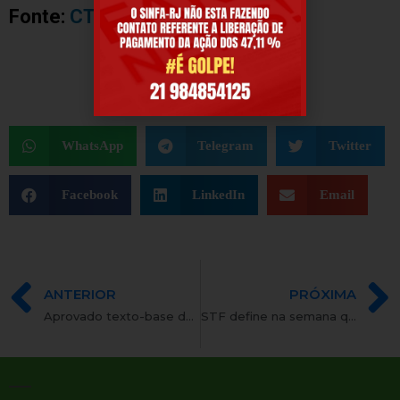
Fonte:
CTB
WhatsApp
Telegram
Twitter
Facebook
LinkedIn
Email
ANTERIOR
PRÓXIMA
Aprovado texto-base de PEC que vincula salário da AGU e de delegados ao STF
STF define na semana que vem reajuste para servidores e ministros