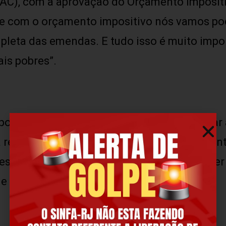
-AC), com a aprovação do Orçamento Imposit
 que com o orçamento impositivo nós vamos po
pleta das emendas. E tudo isso é muito impo
is pobres”.
positivo obriga o Poder Executivo a executa
receita corrente líquida realizada no ano ant
ões) em emendas. Metade do valor deverá ser 
e (SUS).