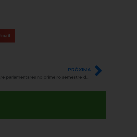
Email
PRÓXIMA
Ajuste fiscal acirrou o debate entre parlamentares no primeiro semestre de 2015