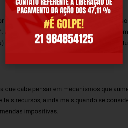
r Rennó recebeu, em 2013, o Prêmio do Tesou
. A pesquisa foi elaborada em coautoria com 
) Carlos Eduardo Pereira Filho, professor ti
rma que cabe pensar em mecanismos que aum
 tais recursos, ainda mais quando se conside
emendas impositivas.