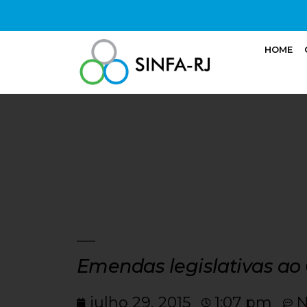
HOME
Emendas legislativas ao
julho 29, 2015
1:07 pm
N