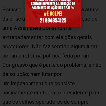
Por isso, a única saída realmente à altura
da crise atual passa pela convocação de
uma Assembleia Constituinte
extraparlamentar com eleições gerais
posteriores. Não faz sentido algum lutar
por uma reforma política feita por um
Congresso que é parte do problema, e não
da solução; nem lutar por
um impeachment que consiste
basicamente em trocar o presidente para
que os velhos operadores de sempre