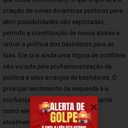
criação de novas dinâmicas políticas para
abrir possibilidades não exploradas,
permitir a constituição de novos atores e
retirar a política dos bastidores para as
ruas. Ela cria ainda uma lógica de conflitos
não viciada pela profissionalização da
política e seus arranjos de bastidores. O
principal sentimento da esquerda é a
confiança no povo, e é impressionante
como ele falta a muitos de nós
atualmente.