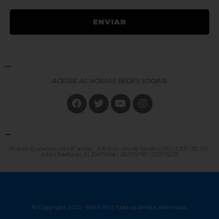
ACESSE AS NOSSAS REDES SOCIAIS
Rua da Quitanda, 45 / 6º andar - Centro - Rio de Janeiro / RJ - CEP: 20.011-
030 | Telefones: 21 2507.5156 / 2507.5178 / 2507.5235
© Copyright 2022, SINFA-RJ | Todos os direitos reservados.