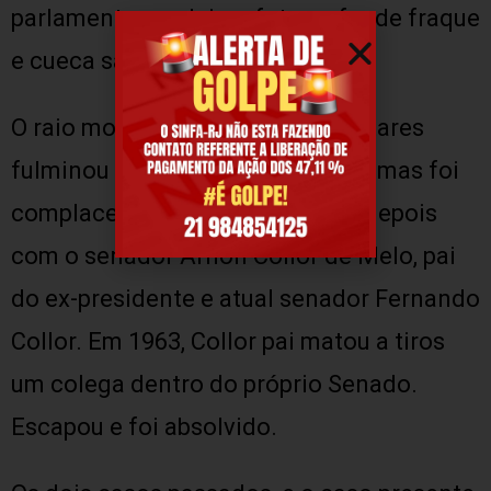
parlamentar se deixar fotografar de fraque
e cueca samba-canção.
O raio moralizador dos parlamentares
fulminou Barreto Pinto na época, mas foi
complacente menos de 20 anos depois
com o senador Arnon Collor de Melo, pai
do ex-presidente e atual senador Fernando
Collor. Em 1963, Collor pai matou a tiros
um colega dentro do próprio Senado.
Escapou e foi absolvido.