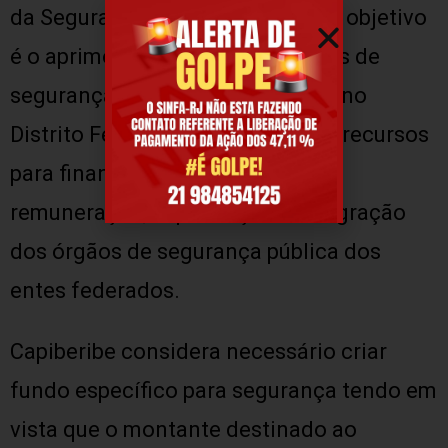
da Segurança Pública (FNDSP). O objetivo
é o aprimoramento das atividades de
segurança pública nos estados e no
Distrito Federal, com previsão de recursos
para financiar o aparelhamento,
remuneração, capacitação e integração
dos órgãos de segurança pública dos
entes federados.
Capiberibe considera necessário criar
fundo específico para segurança tendo em
vista que o montante destinado ao