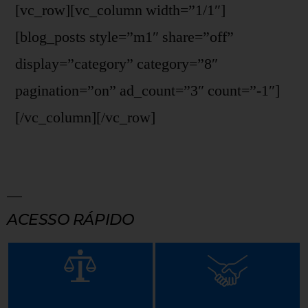
[vc_row][vc_column width=”1/1″]
[blog_posts style=”m1″ share=”off”
display=”category” category=”8″
pagination=”on” ad_count=”3″ count=”-1″]
[/vc_column][/vc_row]
ACESSO RÁPIDO